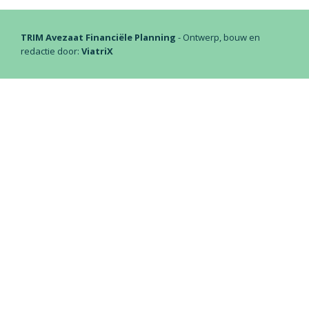
TRIM Avezaat Financiële Planning
- Ontwerp, bouw en
redactie door:
ViatriX